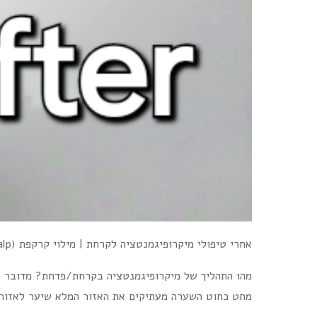
אחרי טיפולי מיקרופיגמנטציה לקרחת | מילוי קרקפת (scalp) בשיער אחרי השתלת שיער בטורקיה
מהו התהליך של מיקרופיגמנטציה בקרחת/פדחת? מדובר ב
מחט כחוט השערה מעתיקים את האזור המלא שיער לאזור 