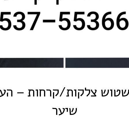
טשטוש צלקות/קרחות – ה
שיער