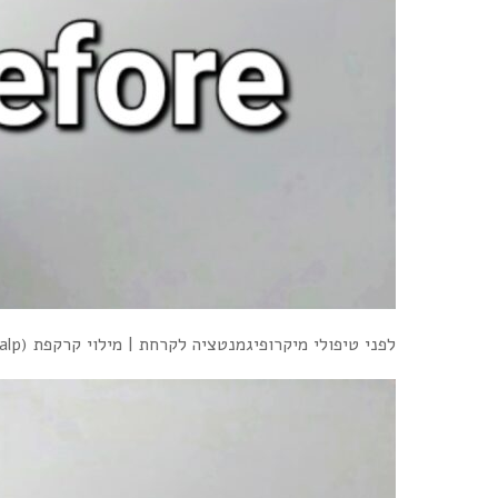
לפני טיפולי מיקרופיגמנטציה לקרחת | מילוי קרקפת (scalp) בשיער אחרי השתלת שיער כושלת בטורקיה